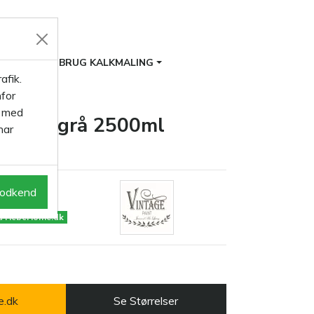
ITER
BRUG KALKMALING
afik.
for
s med
t Grey grå 2500ml
har
odkend
på HebeHome.dk
e.dk
Se Størrelser