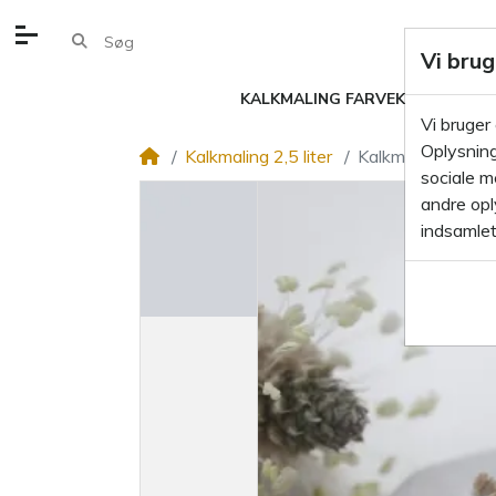
Vi brug
KALKMALING FARVEKORT
KA
Vi bruger
Oplysning
Kalkmaling 2,5 liter
Kalkmaling Soft 
sociale m
andre oply
indsamlet