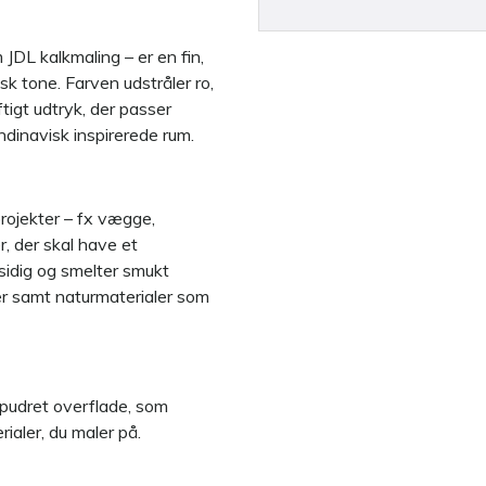
JDL kalkmaling – er en fin,
 tone. Farven udstråler ro,
tigt udtryk, der passer
andinavisk inspirerede rum.
projekter – fx vægge,
, der skal have et
alsidig og smelter smukt
 samt naturmaterialer som
t pudret overflade, som
aler, du maler på.