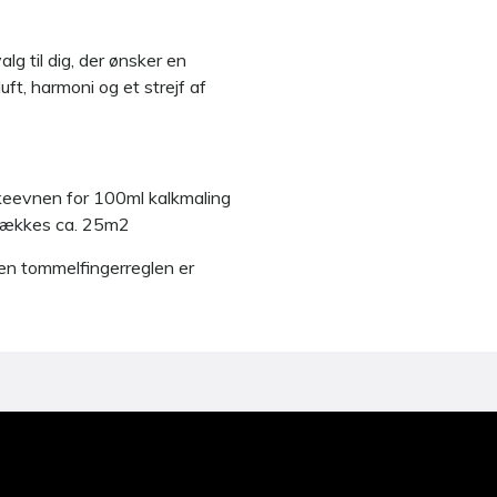
alg til dig, der ønsker en
ft, harmoni og et strejf af
keevnen for 100ml kalkmaling
 dækkes ca. 25m2
n tommelfingerreglen er