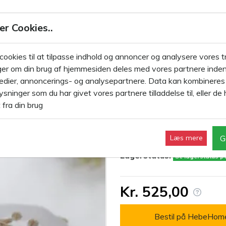
JDL Kalkmaling Vintage Paint
er Cookies..
LKMALING 100ML
KALKMALING 700ML
KALKMALING 2,5 L
 cookies til at tilpasse indhold og annoncer og analysere vores tr
er om din brug af hjemmesiden deles med vores partnere inden
Grey grå 2500ml
edier, annoncerings- og analysepartnere. Data kan kombinere
Kalkmaling Sof
sninger som du har givet vores partnere tilladdelse til, eller de 
 fra din brug
Varenr.:
700420
G
Læs mere
Mærke:
JDL Kalkmaling
Lagerstatus:
Se lagerstatus 
Kr. 525,00
Bestil på HebeHom