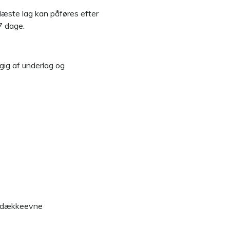
 Næste lag kan påføres efter
7 dage.
gig af underlag og
ot dækkeevne