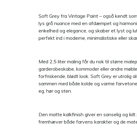
Soft Grey fra Vintage Paint – også kendt som 
lys grå nuance med en afdæmpet og harmonisk
enkelhed og elegance, og skaber et lyst og luf
perfekt ind i moderne, minimalistiske eller sk
Med 2,5 liter maling får du nok til større male
garderobeskabe, kommoder eller andre møbler
forfriskende, blødt look. Soft Grey er utrolig 
sammen med både kolde og varme farvetoner
eg, hør og sten.
Den matte kalkfinish giver en sanselig og lid
fremhæver både farvens karakter og de materi