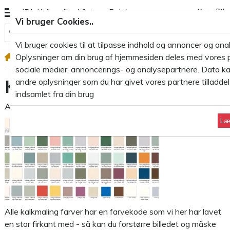
Kurv
(0)
JDL Kalkmaling Vintage Paint
Vi bruger Cookies..
Alle varegrupper
Vi bruger cookies til at tilpasse indhold og annoncer og anal
Oplysninger om din brug af hjemmesiden deles med vores 
Blog
Kalkmaling
Kalkmaling Farver i firkant
sociale medier, annoncerings- og analysepartnere. Data 
Kalkmaling Farver i firkant
andre oplysninger som du har givet vores partnere tilladdelse
indsamlet fra din brug
Af
Jens
- 10 Apr 2025
2303
0 kommentarer
Læ
Alle kalkmaling farver har en farvekode som vi her har lavet
en stor firkant med - så kan du forstørre billedet og måske