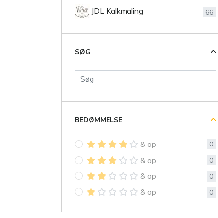
JDL Kalkmaling
66
SØG
BEDØMMELSE
& op
0
& op
0
& op
0
& op
0