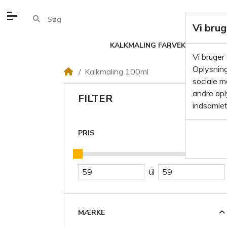
Vi brug
KALKMALING FARVEKORT
KA
Vi bruger
Oplysning
Kalkmaling 100ml
sociale m
andre oply
FILTER
indsamlet
PRIS
til
MÆRKE