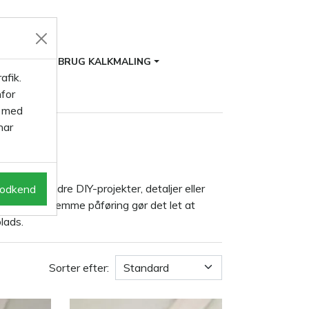
ITER
BRUG KALKMALING
afik.
for
s med
har
åser.
le til mindre DIY-projekter, detaljer eller
odkend
 finish og nemme påføring gør det let at
lads.
Sorter efter: