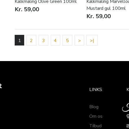
Kalkmaling Olive Green 100ml
Kalkmaling Marvello
Mustard gul 100ml
Kr. 59,00
Kr. 59,00
1
2
3
4
5
>
>|
t
LINKS
Blog
Om os
Tilbud