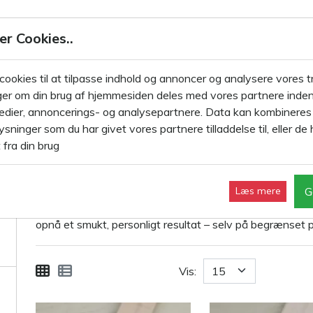
JDL Kalkmaling Vintage Paint
er Cookies..
LKMALING 100ML
KALKMALING 700ML
KALKMALING 2,5 L
 cookies til at tilpasse indhold og annoncer og analysere vores tr
er om din brug af hjemmesiden deles med vores partnere inden
edier, annoncerings- og analysepartnere. Data kan kombinere
sninger som du har givet vores partnere tilladdelse til, eller de 
Kalkmaling 100ml
 fra din brug
Her finder du alle 66 farver fra JDL kalkmaling i 100ml d
De små 100 ml dåser med Vintage Paint kalkmaling er ideel
G
Læs mere
som farveprøve før større maleropgaver. Den ultramatte
opnå et smukt, personligt resultat – selv på begrænset p
Vis: