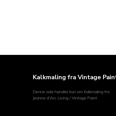
Kalkmaling fra Vintage Pain
Denne side handler kun om Kalkmaling fra
Jeanne d'Arc Living / Vintage Paint