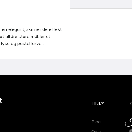
 en elegant, skinnende effekt
at tilføre store møbler et
 lyse og pastelfarver.
t
LINKS
Blog
Om os