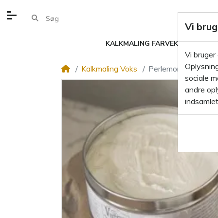
Vi brug
KALKMALING FARVEKORT
KA
Vi bruger
Oplysning
Kalkmaling Voks
Perlemor voks til k
sociale m
andre oply
indsamlet