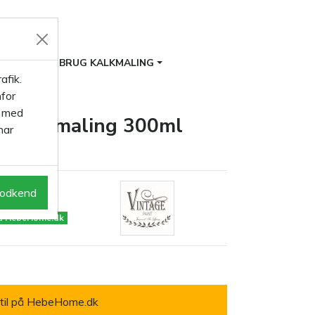
ITER
BRUG KALKMALING
afik.
for
s med
il kalkmaling 300ml
har
odkend
på HebeHome.dk
til på HebeHome.dk