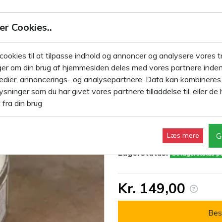
JDL Kalkmaling Vintage Paint
er Cookies..
LKMALING 100ML
KALKMALING 700ML
KALKMALING 2,5 L
 cookies til at tilpasse indhold og annoncer og analysere vores tr
er om din brug af hjemmesiden deles med vores partnere inden
alkmaling 300ml
edier, annoncerings- og analysepartnere. Data kan kombinere
Perlemor voks t
sninger som du har givet vores partnere tilladdelse til, eller de 
 fra din brug
Varenr.:
700155
G
Læs mere
Mærke:
JDL Kalkmaling
Lagerstatus:
Se lagerstatus 
Kr. 149,00
Bes