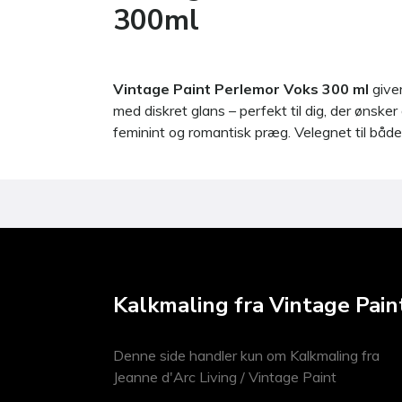
300ml
Vintage Paint Perlemor Voks 300 ml
giver
med diskret glans – perfekt til dig, der ønsker 
feminint og romantisk præg. Velegnet til både
Kalkmaling fra Vintage Pain
Denne side handler kun om Kalkmaling fra
Jeanne d'Arc Living / Vintage Paint