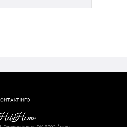
KONTAKTINFO
Dømmestrupvej DK-5792 Årslev