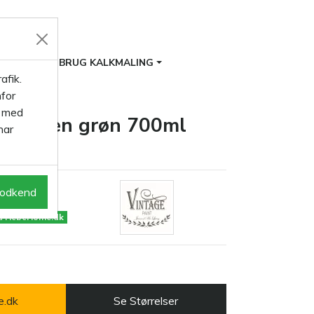
ITER
BRUG KALKMALING
afik.
for
s med
ve Green grøn 700ml
har
odkend
på HebeHome.dk
e.dk
Se Størrelser