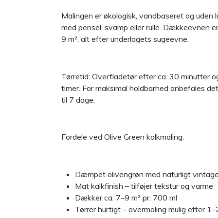
Malingen er økologisk, vandbaseret og uden l
med pensel, svamp eller rulle. Dækkeevnen er 
9 m², alt efter underlagets sugeevne.
Tørretid: Overfladetør efter ca. 30 minutter og
timer. For maksimal holdbarhed anbefales det
til 7 dage.
Fordele ved Olive Green kalkmaling:
Dæmpet olivengrøn med naturligt vintag
Mat kalkfinish – tilføjer tekstur og varme
Dækker ca. 7–9 m² pr. 700 ml
Tørrer hurtigt – overmaling mulig efter 1–