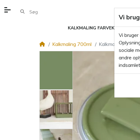
Vi brug
KALKMALING FARVEKORT
KA
Vi bruger
Oplysning
Kalkmaling 700ml
Kalkmaling Olive 
sociale m
andre oply
indsamlet