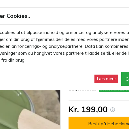
JDL Kalkmaling Vintage Paint
er Cookies..
LKMALING 100ML
KALKMALING 700ML
KALKMALING 2,5 L
 cookies til at tilpasse indhold og annoncer og analysere vores tr
er om din brug af hjemmesiden deles med vores partnere inden
Green grøn 700ml
edier, annoncerings- og analysepartnere. Data kan kombinere
Kalkmaling Oli
sninger som du har givet vores partnere tilladdelse til, eller de 
 fra din brug
Varenr.:
701142
G
Læs mere
Mærke:
JDL Kalkmaling
Lagerstatus:
Se lagerstatus 
Kr. 199,00
Bestil på HebeHom