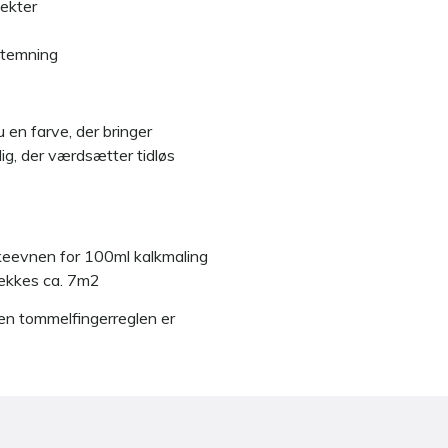
jekter
 stemning
 en farve, der bringer
 dig, der værdsætter tidløs
keevnen for 100ml kalkmaling
ækkes ca. 7m2
n tommelfingerreglen er