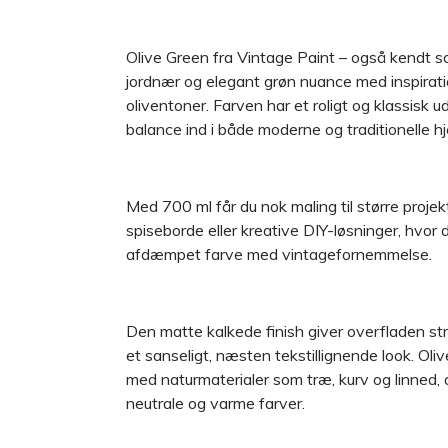
Olive Green fra Vintage Paint – også kendt s
jordnær og elegant grøn nuance med inspirati
oliventoner. Farven har et roligt og klassisk u
balance ind i både moderne og traditionelle h
Med 700 ml får du nok maling til større projekt
spiseborde eller kreative DIY-løsninger, hvor 
afdæmpet farve med vintagefornemmelse.
Den matte kalkede finish giver overfladen str
et sanseligt, næsten tekstillignende look. Ol
med naturmaterialer som træ, kurv og linned
neutrale og varme farver.