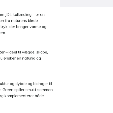
om JDL kalkmaling – er en
on fra naturens bløde
dtryk, der bringer varme og
jem.
er – ideel til vægge, skabe,
du ønsker en naturlig og
uktur og dybde og bidrager til
ive Green spiller smukt sammen
, og komplementerer både