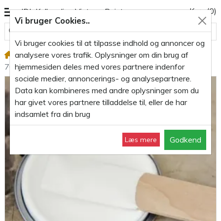
Kurv
(0)
JDL Kalkmaling Vintage Paint
Vi bruger Cookies..
Alle varegrupper
Vi bruger cookies til at tilpasse indhold og annoncer og
analysere vores trafik. Oplysninger om din brug af
Kalkmaling 700ml
Kalkmaling Natural White hvid
hjemmesiden deles med vores partnere indenfor
700ml
sociale medier, annoncerings- og analysepartnere.
Data kan kombineres med andre oplysninger som du
har givet vores partnere tilladdelse til, eller de har
indsamlet fra din brug
Godkend
Læs mere