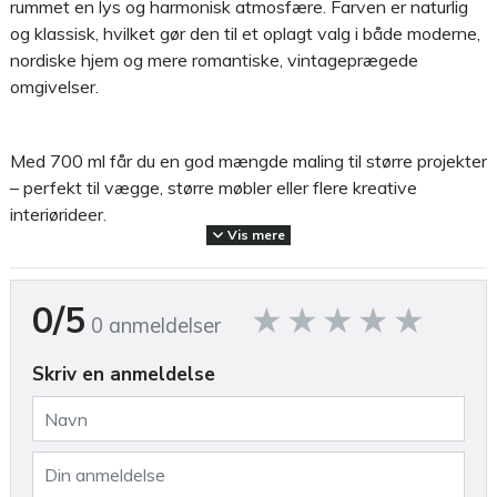
rummet en lys og harmonisk atmosfære. Farven er naturlig
og klassisk, hvilket gør den til et oplagt valg i både moderne,
nordiske hjem og mere romantiske, vintageprægede
omgivelser.
Med 700 ml får du en god mængde maling til større projekter
– perfekt til vægge, større møbler eller flere kreative
interiørideer.
Vis mere
Den matte kalkede finish tilføjer struktur og karakter, og
0/5
giver overflader et blødt, sanseligt udtryk. Natural White
0 anmeldelser
fungerer smukt sammen med både lyse og mørke toner, og
fremhæver naturlige materialer som træ, linned og keramik.
Skriv en anmeldelse
Malingen er økologisk, vandbaseret og lugtfri, og nem at
påføre. Den har en høj dækkeevne – 700 ml rækker typisk til
ca. 7–9 m², afhængigt af underlag og metode.