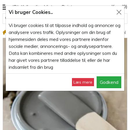
Kurv
(0)
JDL Kalkmaling Vintage Paint
Vi bruger Cookies..
Alle varegrupper
Vi bruger cookies til at tilpasse indhold og annoncer og
analysere vores trafik. Oplysninger om din brug af
Kalkmaling 700ml
Kalkmaling French Grey grå 700ml
hjemmesiden deles med vores partnere indenfor
sociale medier, annoncerings- og analysepartnere.
Data kan kombineres med andre oplysninger som du
har givet vores partnere tilladdelse til, eller de har
indsamlet fra din brug
Godkend
Læs mere