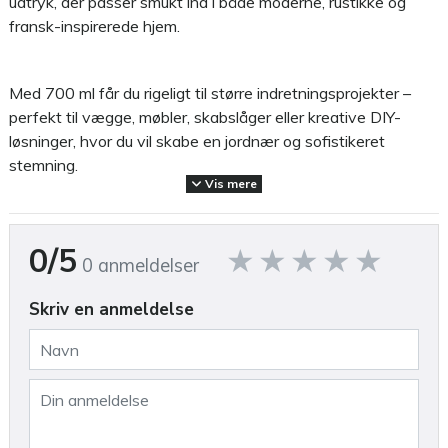
udtryk, der passer smukt ind i både moderne, rustikke og
fransk-inspirerede hjem.
Med 700 ml får du rigeligt til større indretningsprojekter –
perfekt til vægge, møbler, skabslåger eller kreative DIY-
løsninger, hvor du vil skabe en jordnær og sofistikeret
stemning.
Vis mere
Den matte kalkfinish tilfører overfladen struktur og en
0/5
sanselig dybde, der understreger farvens vintagekarakter.
0 anmeldelser
Dusty Olive fungerer godt sammen med træ, naturfibre,
stentøj og neutrale nuancer – og giver et afdæmpet, men
Skriv en anmeldelse
karakterfuldt præg til både lyse og mørke rum.
Malingen er økologisk, vandbaseret og lugtfri, og den er nem
at påføre med pensel, rulle eller svamp. Med høj dækkeevne
rækker 700 ml typisk til ca. 7–9 m², afhængigt af