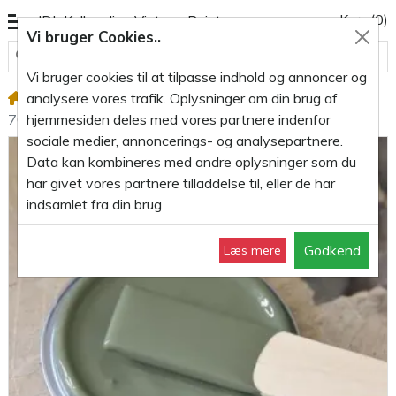
Kurv
(0)
JDL Kalkmaling Vintage Paint
Vi bruger Cookies..
Alle varegrupper
Vi bruger cookies til at tilpasse indhold og annoncer og
analysere vores trafik. Oplysninger om din brug af
Kalkmaling 700ml
Kalkmaling Dusty Olive grøn
hjemmesiden deles med vores partnere indenfor
700ml
sociale medier, annoncerings- og analysepartnere.
Data kan kombineres med andre oplysninger som du
har givet vores partnere tilladdelse til, eller de har
indsamlet fra din brug
Godkend
Læs mere