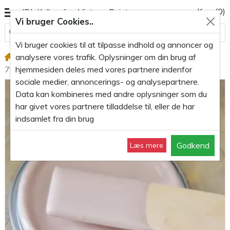
Kurv
(0)
JDL Kalkmaling Vintage Paint
Vi bruger Cookies..
Alle varegrupper
Vi bruger cookies til at tilpasse indhold og annoncer og
analysere vores trafik. Oplysninger om din brug af
Kalkmaling 700ml
Kalkmaling Faded Rose rosa
hjemmesiden deles med vores partnere indenfor
700ml
sociale medier, annoncerings- og analysepartnere.
Data kan kombineres med andre oplysninger som du
har givet vores partnere tilladdelse til, eller de har
indsamlet fra din brug
Godkend
Læs mere