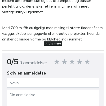
mellem det romantiske og det afdæmpede og passer
perfekt til dig, der ønsker et feminint, men raffineret
vintageudtryk i hjemmet.
Med 700 ml får du rigeligt med maling til større flader såsom
vægge, skabe, sengegavle eller kreative projekter, hvor du
ønsker at bringe varme og blødhed ind i rummet.
Vis mere
Den matte kalkede overflade giver en smuk, pudret finish
0/5
med karakter og struktur, som fremhæver farvens sarte
0 anmeldelser
nuancer. Faded Rose kombineres elegant med creme,
støvet grøn, antik hvid eller naturtoner – og skaber en
Skriv en anmeldelse
harmonisk og rolig atmosfære.
Malingen er økologisk, vandbaseret og lugtfri. Den er let at
påføre og har en høj dækkeevne – 700 ml rækker typisk til
ca. 7–9 m² afhængigt af underlagets sugeevne og