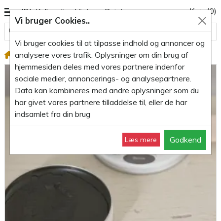
Kurv
(0)
JDL Kalkmaling Vintage Paint
Vi bruger Cookies..
Alle varegrupper
Vi bruger cookies til at tilpasse indhold og annoncer og
analysere vores trafik. Oplysninger om din brug af
Kalkmaling Voks
Brun voks til kalkmaling 35g
hjemmesiden deles med vores partnere indenfor
sociale medier, annoncerings- og analysepartnere.
Data kan kombineres med andre oplysninger som du
har givet vores partnere tilladdelse til, eller de har
indsamlet fra din brug
Godkend
Læs mere