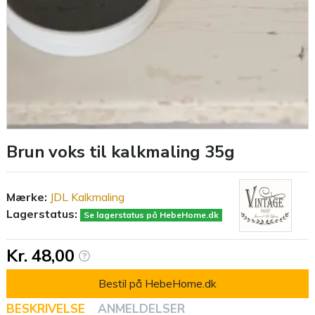
Brun voks til kalkmaling 35g
Mærke:
JDL Kalkmaling
Lagerstatus:
Se lagerstatus på HebeHome.dk
Kr. 48,00
Bestil på HebeHome.dk
BESKRIVELSE
ANMELDELSER